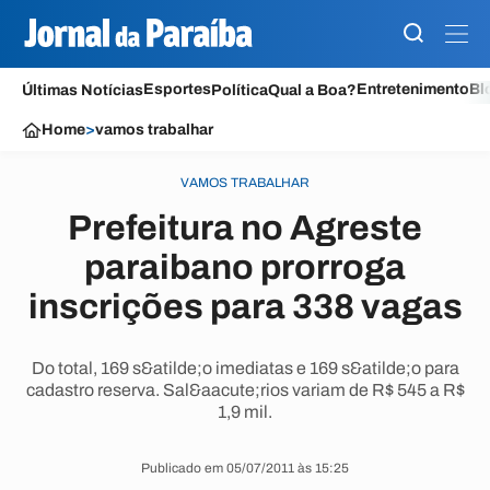
Esportes
Entretenimento
Bl
Últimas Notícias
Política
Qual a Boa?
Home
>
vamos trabalhar
VAMOS TRABALHAR
Prefeitura no Agreste
paraibano prorroga
inscrições para 338 vagas
Do total, 169 s&atilde;o imediatas e 169 s&atilde;o para
cadastro reserva. Sal&aacute;rios variam de R$ 545 a R$
1,9 mil.
Publicado em 05/07/2011 às 15:25