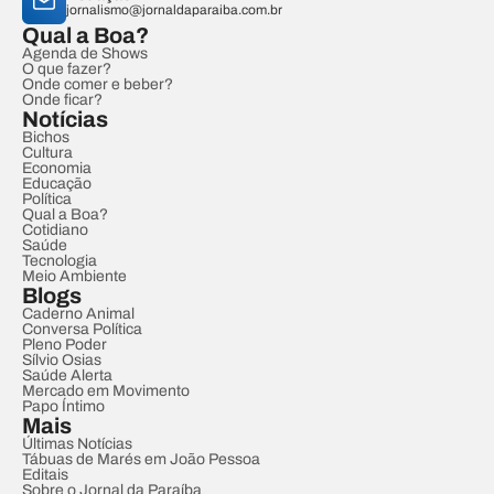
jornalismo@jornaldaparaiba.com.br
Qual a Boa?
Agenda de Shows
O que fazer?
Onde comer e beber?
Onde ficar?
Notícias
Bichos
Cultura
Economia
Educação
Política
Qual a Boa?
Cotidiano
Saúde
Tecnologia
Meio Ambiente
Blogs
Caderno Animal
Conversa Política
Pleno Poder
Sílvio Osias
Saúde Alerta
Mercado em Movimento
Papo Íntimo
Mais
Últimas Notícias
Tábuas de Marés em João Pessoa
Editais
Sobre o Jornal da Paraíba