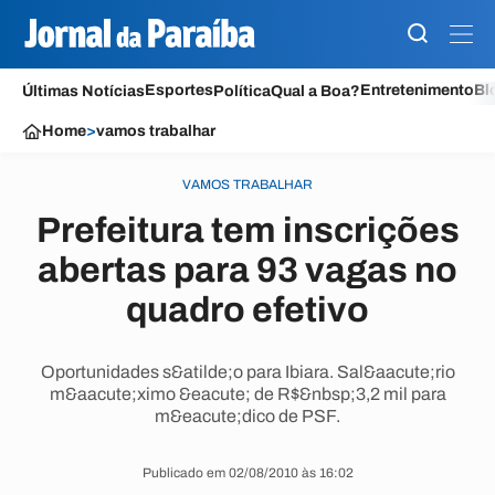
Esportes
Entretenimento
Bl
Últimas Notícias
Política
Qual a Boa?
Home
>
vamos trabalhar
VAMOS TRABALHAR
Prefeitura tem inscrições
abertas para 93 vagas no
quadro efetivo
Oportunidades s&atilde;o para Ibiara. Sal&aacute;rio
m&aacute;ximo &eacute; de R$&nbsp;3,2 mil para
m&eacute;dico de PSF.
Publicado em 02/08/2010 às 16:02