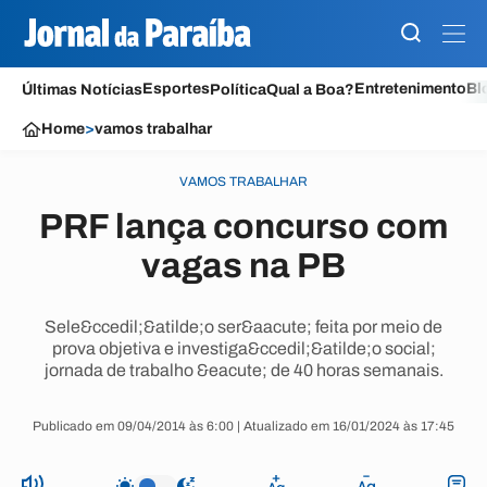
Esportes
Entretenimento
Bl
Últimas Notícias
Política
Qual a Boa?
Home
>
vamos trabalhar
VAMOS TRABALHAR
PRF lança concurso com
vagas na PB
Sele&ccedil;&atilde;o ser&aacute; feita por meio de
prova objetiva e investiga&ccedil;&atilde;o social;
jornada de trabalho &eacute; de 40 horas semanais.
Publicado em 09/04/2014 às 6:00 | Atualizado em 16/01/2024 às 17:45