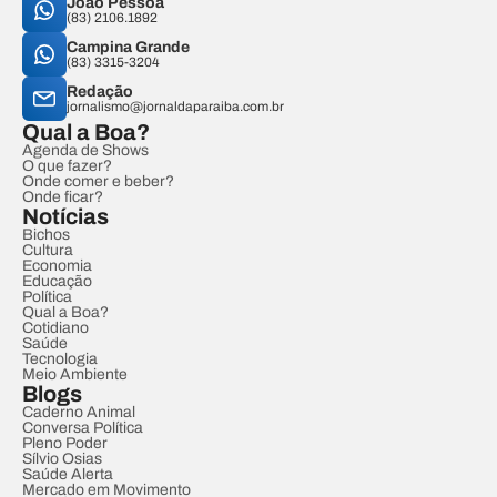
João Pessoa
(83) 2106.1892
Campina Grande
(83) 3315-3204
Redação
jornalismo@jornaldaparaiba.com.br
Qual a Boa?
Agenda de Shows
O que fazer?
Onde comer e beber?
Onde ficar?
Notícias
Bichos
Cultura
Economia
Educação
Política
Qual a Boa?
Cotidiano
Saúde
Tecnologia
Meio Ambiente
Blogs
Caderno Animal
Conversa Política
Pleno Poder
Sílvio Osias
Saúde Alerta
Mercado em Movimento