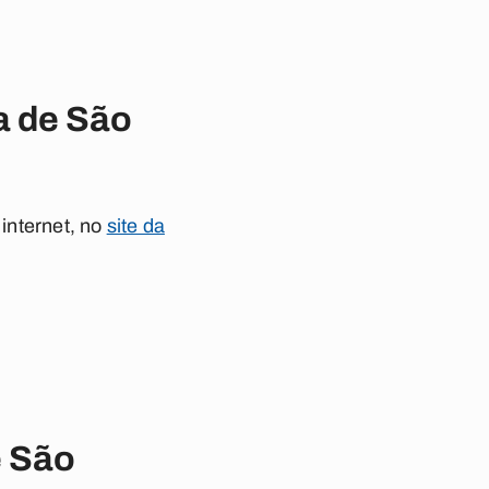
a de São
 internet, no
site da
e São