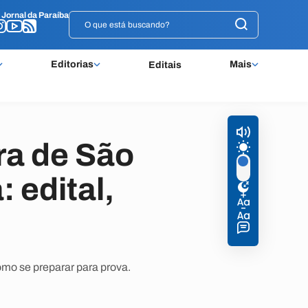
o
o
Jornal da Paraíba
Jornal da Paraíba
Editorias
Mais
Editais
ra de São
 edital,
omo se preparar para prova.