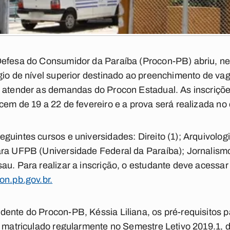
efesa do Consumidor da Paraíba (Procon-PB) abriu, nest
gio de nível superior destinado ao preenchimento de va
 atender as demandas do Procon Estadual. As inscriçõe
em de 19 a 22 de fevereiro e a prova será realizada no 
uintes cursos e universidades: Direito (1); Arquivologi
ara UFPB (Universidade Federal da Paraíba); Jornalismo
u. Para realizar a inscrição, o estudante deve acessar o
on.pb.gov.br.
ente do Procon-PB, Késsia Liliana, os pré-requisitos p
r matriculado regularmente no Semestre Letivo 2019.1, 