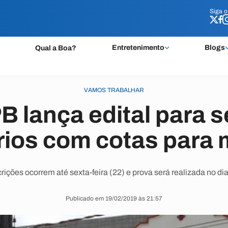
Siga 
Siga 
Entretenimento
Blogs
Qual a Boa?
VAMOS TRABALHAR
B lança edital para s
rios com cotas para 
crições ocorrem até sexta-feira (22) e prova será realizada no dia
Publicado em 19/02/2019 às 21:57