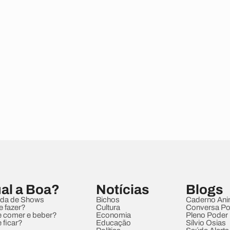
al a Boa?
Notícias
Blogs
da de Shows
Bichos
Caderno Ani
e fazer?
Cultura
Conversa Pol
 comer e beber?
Economia
Pleno Poder
 ficar?
Educação
Sílvio Osias