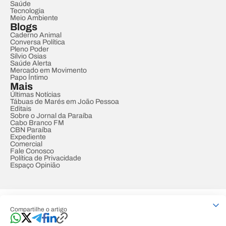
Saúde
Tecnologia
Meio Ambiente
Blogs
Caderno Animal
Conversa Política
Pleno Poder
Sílvio Osias
Saúde Alerta
Mercado em Movimento
Papo Íntimo
Mais
Últimas Notícias
Tábuas de Marés em João Pessoa
Editais
Sobre o Jornal da Paraíba
Cabo Branco FM
CBN Paraíba
Expediente
Comercial
Fale Conosco
Política de Privacidade
Espaço Opinião
© REDE PARAÍBA DE COMUNICAÇÃO
Compartilhe o artigo
Developed by
Designed by