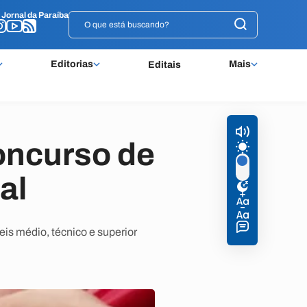
o
o
Jornal da Paraíba
Jornal da Paraíba
Editorias
Mais
Editais
oncurso de
al
eis médio, técnico e superior