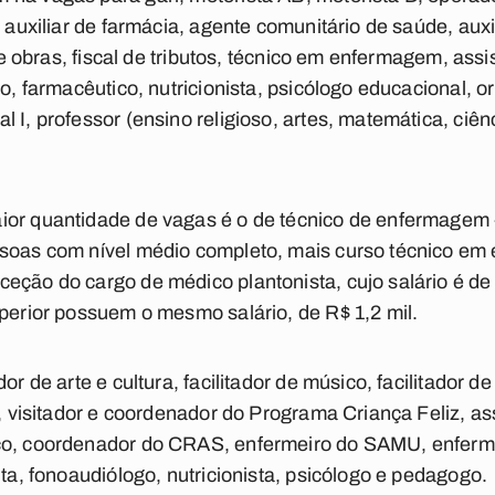
, auxiliar de farmácia, agente comunitário de saúde, auxi
 de obras, fiscal de tributos, técnico em enfermagem, ass
ro, farmacêutico, nutricionista, psicólogo educacional, o
 I, professor (ensino religioso, artes, matemática, ciênc
ior quantidade de vagas é o de técnico de enfermagem 
ssoas com nível médio completo, mais curso técnico em
eção do cargo de médico plantonista, cujo salário é de
uperior possuem o mesmo salário, de R$ 1,2 mil.
or de arte e cultura, facilitador de músico, facilitador d
l, visitador e coordenador do Programa Criança Feliz, ass
co, coordenador do CRAS, enfermeiro do SAMU, enferme
uta, fonoaudiólogo, nutricionista, psicólogo e pedagogo.