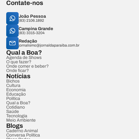
Contate-nos
João Pessoa
(83) 2106.1892
Campina Grande
(83) 3315-3204
Redação
jornalismo@jornaldaparaiba.com.br
Qual a Boa?
Agenda de Shows
O que fazer?
Onde comer e beber?
Onde ficar?
Notícias
Bichos
Cultura
Economia
Educação
Política
Qual a Boa?
Cotidiano
Saúde
Tecnologia
Meio Ambiente
Blogs
Caderno Animal
Conversa Política