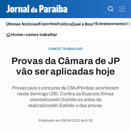
Esportes
Entretenimento
Bl
Últimas Notícias
Política
Qual a Boa?
Home
>
vamos trabalhar
VAMOS TRABALHAR
Provas da Câmara de JP
vão ser aplicadas hoje
Provas para o concurso da CMJP&nbsp;acontecem
neste domingo (29). Confira as &uacute;ltimas
orienta&ccedil;&otilde;es antes da
realiza&ccedil;&atilde;o das provas.
Publicado em 29/04/2012 às 6:30