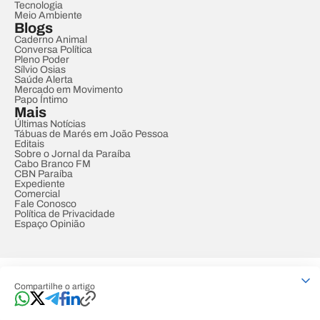
Tecnologia
Meio Ambiente
Blogs
Caderno Animal
Conversa Política
Pleno Poder
Sílvio Osias
Saúde Alerta
Mercado em Movimento
Papo Íntimo
Mais
Últimas Notícias
Tábuas de Marés em João Pessoa
Editais
Sobre o Jornal da Paraíba
Cabo Branco FM
CBN Paraíba
Expediente
Comercial
Fale Conosco
Política de Privacidade
Espaço Opinião
© REDE PARAÍBA DE COMUNICAÇÃO
Compartilhe o artigo
Developed by
Designed by