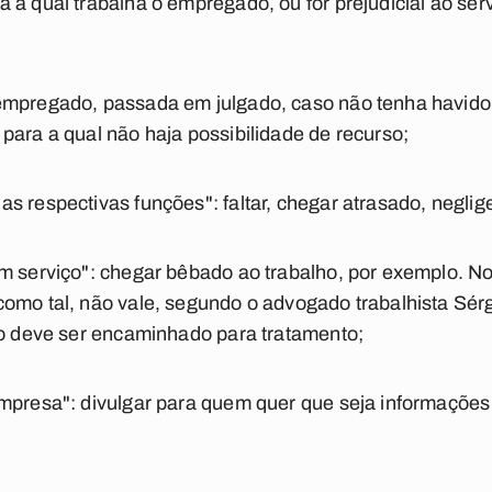
 a qual trabalha o empregado, ou for prejudicial ao serv
 empregado, passada em julgado, caso não tenha havid
para a qual não haja possibilidade de recurso;
s respectivas funções": faltar, chegar atrasado, neglige
m serviço": chegar bêbado ao trabalho, por exemplo. No
omo tal, não vale, segundo o advogado trabalhista Sér
uo deve ser encaminhado para tratamento;
mpresa": divulgar para quem quer que seja informações 