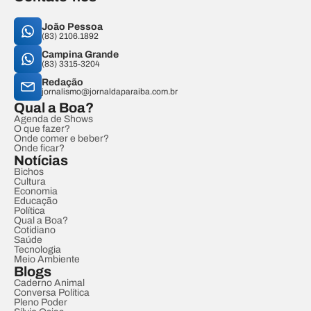
João Pessoa
(83) 2106.1892
Campina Grande
(83) 3315-3204
Redação
jornalismo@jornaldaparaiba.com.br
Qual a Boa?
Agenda de Shows
O que fazer?
Onde comer e beber?
Onde ficar?
Notícias
Bichos
Cultura
Economia
Educação
Política
Qual a Boa?
Cotidiano
Saúde
Tecnologia
Meio Ambiente
Blogs
Caderno Animal
Conversa Política
Pleno Poder