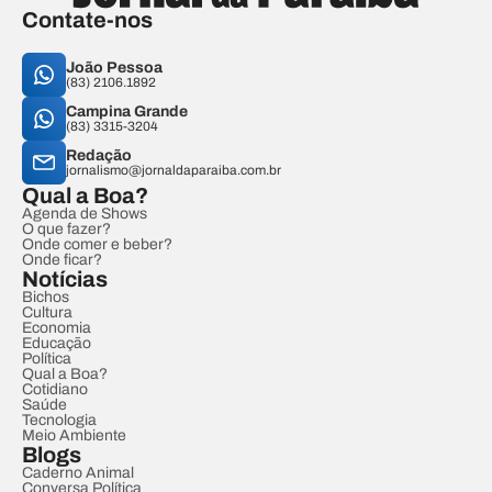
Contate-nos
João Pessoa
(83) 2106.1892
Campina Grande
(83) 3315-3204
Redação
jornalismo@jornaldaparaiba.com.br
Qual a Boa?
Agenda de Shows
O que fazer?
Onde comer e beber?
Onde ficar?
Notícias
Bichos
Cultura
Economia
Educação
Política
Qual a Boa?
Cotidiano
Saúde
Tecnologia
Meio Ambiente
Blogs
Caderno Animal
Conversa Política