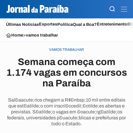
Esportes
Entretenimento
Bl
Últimas Notícias
Política
Qual a Boa?
Home
>
vamos trabalhar
VAMOS TRABALHAR
Semana começa com
1.174 vagas em concursos
na Paraíba
Sal&aacute;rios chegam a R$&nbsp;10 mil entre editais
que est&atilde;o com inscri&ccedil;&otilde;es abertas e
previstas. S&atilde;o vagas em &oacute;rg&atilde;os
federais, universidades p&uacute;blicas e prefeituras por
todo o Estado.