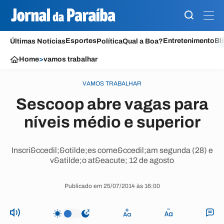
Esportes
Entretenimento
Bl
Últimas Notícias
Política
Qual a Boa?
Home
>
vamos trabalhar
VAMOS TRABALHAR
Sescoop abre vagas para
níveis médio e superior
Inscri&ccedil;&otilde;es come&ccedil;am segunda (28) e
v&atilde;o at&eacute; 12 de agosto
Publicado em 25/07/2014 às 16:00