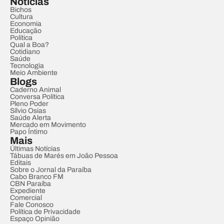
Notícias
Bichos
Cultura
Economia
Educação
Política
Qual a Boa?
Cotidiano
Saúde
Tecnologia
Meio Ambiente
Blogs
Caderno Animal
Conversa Política
Pleno Poder
Sílvio Osias
Saúde Alerta
Mercado em Movimento
Papo Íntimo
Mais
Últimas Notícias
Tábuas de Marés em João Pessoa
Editais
Sobre o Jornal da Paraíba
Cabo Branco FM
CBN Paraíba
Expediente
Comercial
Fale Conosco
Política de Privacidade
Espaço Opinião