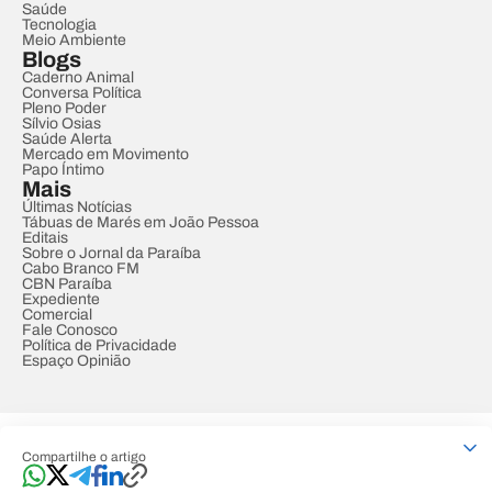
Saúde
Tecnologia
Meio Ambiente
Blogs
Caderno Animal
Conversa Política
Pleno Poder
Sílvio Osias
Saúde Alerta
Mercado em Movimento
Papo Íntimo
Mais
Últimas Notícias
Tábuas de Marés em João Pessoa
Editais
Sobre o Jornal da Paraíba
Cabo Branco FM
CBN Paraíba
Expediente
Comercial
Fale Conosco
Política de Privacidade
Espaço Opinião
© REDE PARAÍBA DE COMUNICAÇÃO
Compartilhe o artigo
Developed by
Designed by