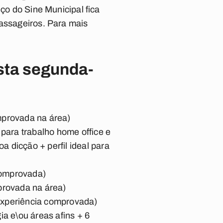
eço do Sine Municipal fica
passageiros. Para mais
sta segunda-
mprovada na área)
 para trabalho home office e
 dicção + perfil ideal para
 comprovada)
provada na área)
experiência comprovada)
a e\ou áreas afins + 6