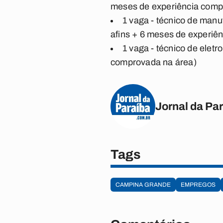
meses de experiência comp
1 vaga - técnico de manu
afins + 6 meses de experiê
1 vaga - técnico de elet
comprovada na área)
Jornal da Pa
Tags
CAMPINA GRANDE
EMPREGOS