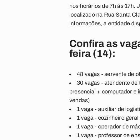
nos horários de 7h às 17h. J
localizado na Rua Santa Cla
informações, a entidade disp
Confira as va
feira (14):
48 vagas - servente de 
30 vagas - atendente de 
presencial + computador e i
vendas)
1 vaga - auxiliar de log
1 vaga -
cozinheiro gera
1 vaga - operador de má
1 vaga -
professor de ens