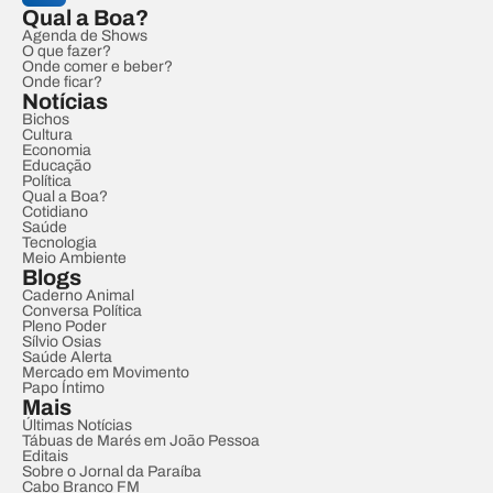
Qual a Boa?
Agenda de Shows
O que fazer?
Onde comer e beber?
Onde ficar?
Notícias
Bichos
Cultura
Economia
Educação
Política
Qual a Boa?
Cotidiano
Saúde
Tecnologia
Meio Ambiente
Blogs
Caderno Animal
Conversa Política
Pleno Poder
Sílvio Osias
Saúde Alerta
Mercado em Movimento
Papo Íntimo
Mais
Últimas Notícias
Tábuas de Marés em João Pessoa
Editais
Sobre o Jornal da Paraíba
Cabo Branco FM