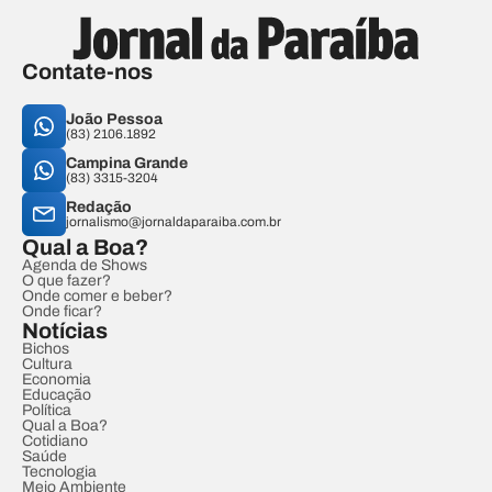
Contate-nos
João Pessoa
(83) 2106.1892
Campina Grande
(83) 3315-3204
Redação
jornalismo@jornaldaparaiba.com.br
Qual a Boa?
Agenda de Shows
O que fazer?
Onde comer e beber?
Onde ficar?
Notícias
Bichos
Cultura
Economia
Educação
Política
Qual a Boa?
Cotidiano
Saúde
Tecnologia
Meio Ambiente