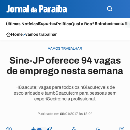
Esportes
Entretenimento
Bl
Últimas Notícias
Política
Qual a Boa?
Home
>
vamos trabalhar
VAMOS TRABALHAR
Sine-JP oferece 94 vagas
de emprego nesta semana
H&aacute; vagas para todos os n&iacute;veis de
escolaridade e tamb&eacute;m para pessoas sem
experi&ecirc;ncia profissional.
Publicado em 09/01/2017 às 12:04