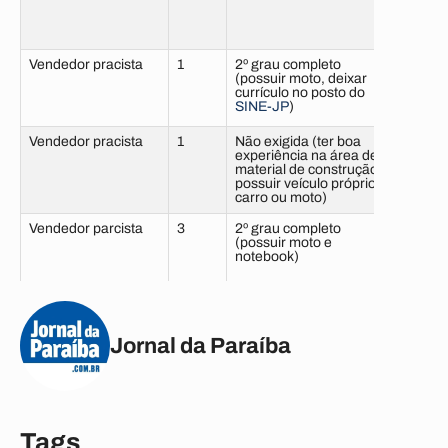
com 
Vendedor pracista
1
2º grau completo
6 me
(possuir moto, deixar
sem 
currículo no posto do
SINE-JP
)
Vendedor pracista
1
Não exigida (ter boa
6 me
experiência na área de
sem 
material de construção,
possuir veículo próprio,
carro ou moto)
Vendedor parcista
3
2º grau completo
6 me
(possuir moto e
sem 
notebook)
Vidraceiro
2
2º grau completo
6 me
sem 
Jornal da Paraíba
Vigilante
10
1º GI até 4ª completa
6 me
(vaga para candidatos
sem 
que possuam deficiência
física leve, ter curso de
Tags
formação de vigilante)