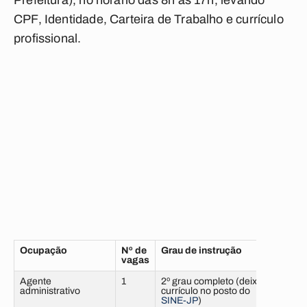
Prefeitura), no horário das 8h às 17h, levando
CPF, Identidade, Carteira de Trabalho e currículo
profissional.
Ocupação
Nº de
Grau de instrução
Exper
vagas
Agente
1
2º grau completo (deixar
12 m
administrativo
currículo no posto do
com 
SINE-JP
)