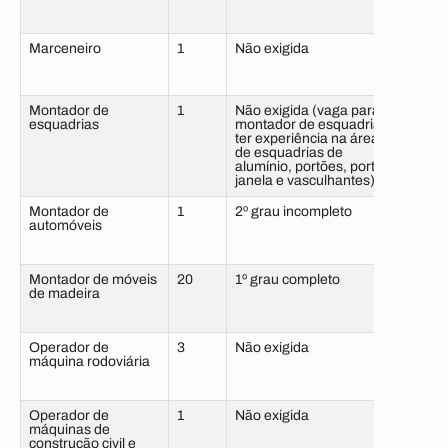
com 
Marceneiro
1
Não exigida
6 me
sem 
Montador de
1
Não exigida (vaga para
6 me
esquadrias
montador de esquadrias,
com 
ter experiência na área
de esquadrias de
alumínio, portões, porta,
janela e vasculhantes)
Montador de
1
2º grau incompleto
6 me
automóveis
com 
Montador de móveis
20
1º grau completo
6 me
de madeira
com 
Operador de
3
Não exigida
6 me
máquina rodoviária
sem 
Operador de
1
Não exigida
6 me
máquinas de
com 
construção civil e