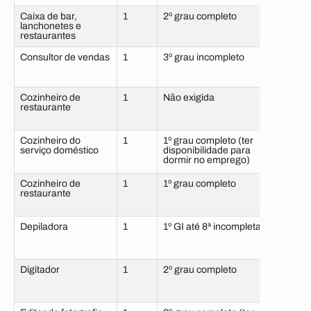
Caixa de bar,
1
2º grau completo
6 me
lanchonetes e
com 
restaurantes
Consultor de vendas
1
3º grau incompleto
6 me
com 
Cozinheiro de
1
Não exigida
6 me
restaurante
com 
Cozinheiro do
1
1º grau completo (ter
6 me
serviço doméstico
disponibilidade para
sem 
dormir no emprego)
Cozinheiro de
1
1º grau completo
6 me
restaurante
com 
Depiladora
1
1º GI até 8ª incompleta
6 me
com 
Digitador
1
2º grau completo
2 me
sem 