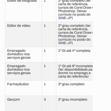
Editor de fotografia
1
2º grau completo (ter
12 m
carta de referência,
com 
cursos de Corel Draw e
Photoshop. Deixar
currículo no posto do
SINE-JP
)
Editor de vídeo
1
2º grau completo (ter
12 m
carta de referência,
com 
cursos de Corel Draw e
Photoshop. Deixar
currículo no posto do
SINE-JP
)
Empregado
1
1º GI até 4ª completa
6 me
doméstico nos
sem 
serviços gerais
Empregado
1
1º GI até 8ª incompleta
6 me
doméstico nos
(ter disponibilidade para
sem 
serviços gerais
dormir no emprego e
carta de referência)
Farmacêutico
1
3º grau completo
6 me
com 
Garçom
3
2º grau incompleto
6 me
com 