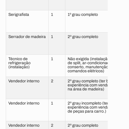
Serigrafista
1
1º grau completo
6 me
sem 
Serrador de madeira
1
2º grau completo
6 me
com 
Técnico de
1
Não exigida (instalação
6 me
refrigeração
de split, ar-condicionado,
sem 
(instalação)
conserto, manutenção e
comandos elétricos)
Vendedor interno
2
2º grau completo (ter boa
6 me
experiência com vendas
com 
na área de madeira)
Vendedor interno
1
2º grau incompleto (ter
6 me
experiência com vendas
com 
de peças para carro.)
Vendedor interno
2
2º grau completo
6 me