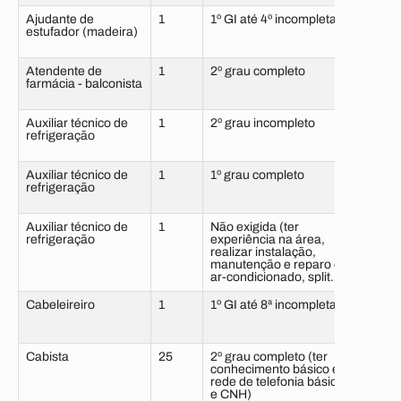
Ajudante de
1
1º GI até 4º incompleta
6 me
estufador (madeira)
sem 
Atendente de
1
2º grau completo
6 me
farmácia - balconista
com 
Auxiliar técnico de
1
2º grau incompleto
6 me
refrigeração
com 
Auxiliar técnico de
1
1º grau completo
6 me
refrigeração
com 
Auxiliar técnico de
1
Não exigida (ter
6 me
refrigeração
experiência na área,
sem 
realizar instalação,
manutenção e reparo de
ar-condicionado, split.)
Cabeleireiro
1
1º GI até 8ª incompleta
6 me
sem 
Cabista
25
2º grau completo (ter
Não e
conhecimento básico em
rede de telefonia básica
e CNH)