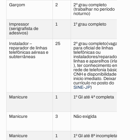
Garçom
2
2º grau completo
6 me
(trabalhar no período
sem 
noturno)
Impressor
1
1º grau completo
6 me
(serigrafista de
com 
adesivos)
Instalador –
25
2º grau completo(vaga
Não e
reparador de linhas
para oficial de linhas
telefônicas aéreas e
telefônicas ou
subterrâneas
instaladores/reparadores
linhas e aparelhos (irlas
), ter conhecimento em
rede de telefonia básica,
CNH e disponibilidade de
inicio imediato. Deixar
currículo no posto do
SINE-JP
)
Manicure
1
1º GI até 4ª completa
6 me
com 
Manicure
3
Não exigida
6 me
sem 
Manicure
1
1º GI até 8ª incompleta
6 me