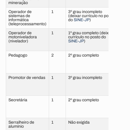
mineração
Operador de
1
3º grau incompleto
6 me
sistemas de
(deixar currículo no posto
sem 
informática
do
SINE-JP
)
(teleprocessamento)
Operador de
1
1º grau completo (deixar
6 me
motoniveladora
currículo no posto do
com 
(nivelador)
SINE-JP
)
Pedagogo
2
2º grau completo
6 me
sem 
Promotor de vendas
1
3º grau incompleto
Não e
Secretária
1
2º grau completo
6 me
sem 
Serralheiro de
1
Não exigida
6 me
alumínio
com 