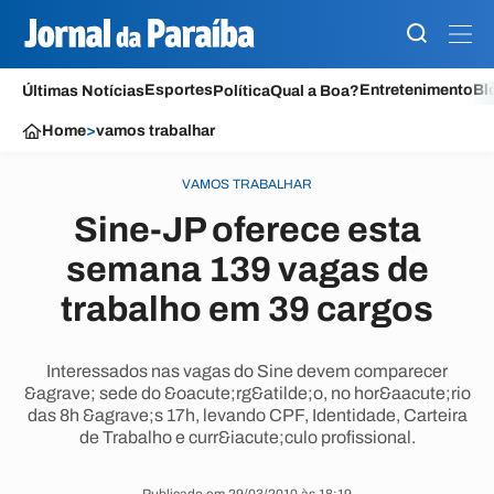
Esportes
Entretenimento
Bl
Últimas Notícias
Política
Qual a Boa?
Home
>
vamos trabalhar
VAMOS TRABALHAR
Sine-JP oferece esta
semana 139 vagas de
trabalho em 39 cargos
Interessados nas vagas do Sine devem comparecer
&agrave; sede do &oacute;rg&atilde;o, no hor&aacute;rio
das 8h &agrave;s 17h, levando CPF, Identidade, Carteira
de Trabalho e curr&iacute;culo profissional.