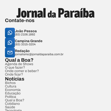
Contate-nos
João Pessoa
(83) 2106.1892
Campina Grande
(83) 3315-3204
Redação
jornalismo@jornaldaparaiba.com.br
Qual a Boa?
Agenda de Shows
O que fazer?
Onde comer e beber?
Onde ficar?
Notícias
Bichos
Cultura
Economia
Educação
Política
Qual a Boa?
Cotidiano
Saúde
Tecnologia