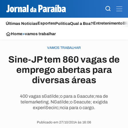
Esportes
Entretenimento
Bl
Últimas Notícias
Política
Qual a Boa?
Home
>
vamos trabalhar
VAMOS TRABALHAR
Sine-JP tem 860 vagas de
emprego abertas para
diversas áreas
400 vagas s&atilde;o para a &aacute;rea de
telemarketing. N&atilde;o &eacute; exigida
experi&ecirc;ncia para o cargo.
Publicado em 27/10/2014 às 16:06