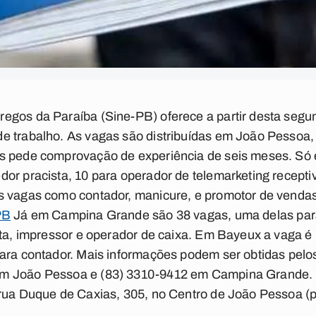
gos da Paraíba (Sine-PB) oferece a partir desta segun
e trabalho. As vagas são distribuídas em João Pesso
as pede comprovação de experiência de seis meses. Só
r pracista, 10 para operador de telemarketing receptivo
s vagas como contador, manicure, e promotor de venda
PB
Já em Campina Grande são 38 vagas, uma delas para
sta, impressor e operador de caixa. Em Bayeux a vaga é 
ara contador. Mais informações podem ser obtidas pelo
m João Pessoa e (83) 3310-9412 em Campina Grande.
 rua Duque de Caxias, 305, no Centro de João Pessoa 