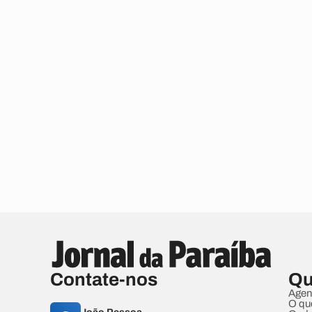
Contate-nos
Qu
Agen
O qu