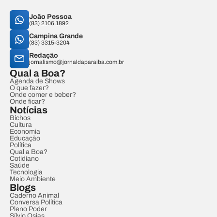
João Pessoa
(83) 2106.1892
Campina Grande
(83) 3315-3204
Redação
jornalismo@jornaldaparaiba.com.br
Qual a Boa?
Agenda de Shows
O que fazer?
Onde comer e beber?
Onde ficar?
Notícias
Bichos
Cultura
Economia
Educação
Política
Qual a Boa?
Cotidiano
Saúde
Tecnologia
Meio Ambiente
Blogs
Caderno Animal
Conversa Política
Pleno Poder
Sílvio Osias