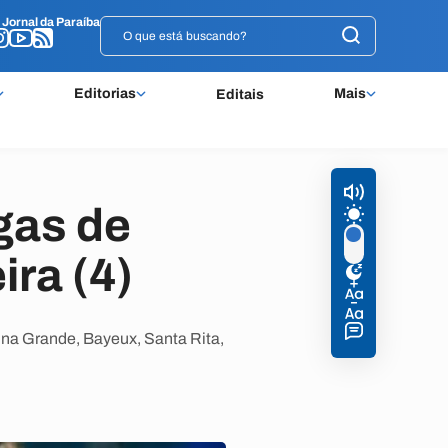
o
o
Jornal da Paraíba
Jornal da Paraíba
Editorias
Mais
Editais
gas de
ra (4)
ina Grande, Bayeux, Santa Rita,