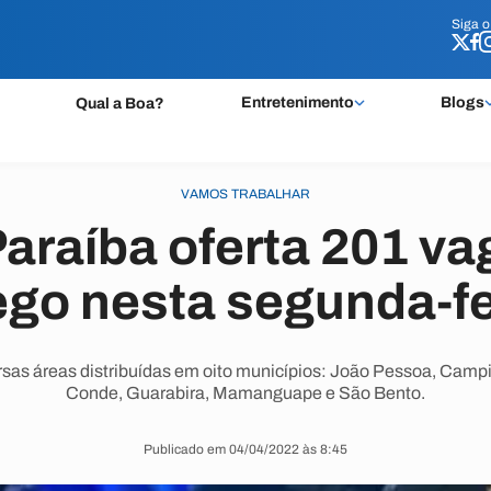
Siga 
Siga 
Entretenimento
Blogs
Qual a Boa?
VAMOS TRABALHAR
Paraíba oferta 201 va
go nesta segunda-fei
sas áreas distribuídas em oito municípios: João Pessoa, Camp
Conde, Guarabira, Mamanguape e São Bento.
Publicado em 04/04/2022 às 8:45