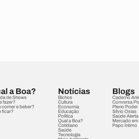
al a Boa?
Notícias
Blogs
da de Shows
Bichos
Caderno Ani
e fazer?
Cultura
Conversa Pol
 comer e beber?
Economia
Pleno Poder
 ficar?
Educação
Sílvio Osias
Política
Saúde Alerta
Qual a Boa?
Mercado em
Cotidiano
Papo Íntimo
Saúde
Tecnologia