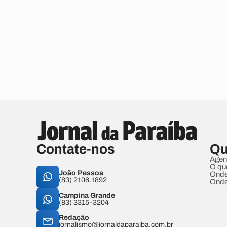
Contate-nos
Qu
Agen
O qu
João Pessoa
Onde
(83) 2106.1892
Onde
Campina Grande
(83) 3315-3204
Redação
jornalismo@jornaldaparaiba.com.br