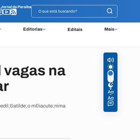
o
o
Jornal da Paraíba
Jornal da Paraíba
Editorias
Mais
Editais
l vagas na
ar
cedil;&atilde;o m&iacute;nima