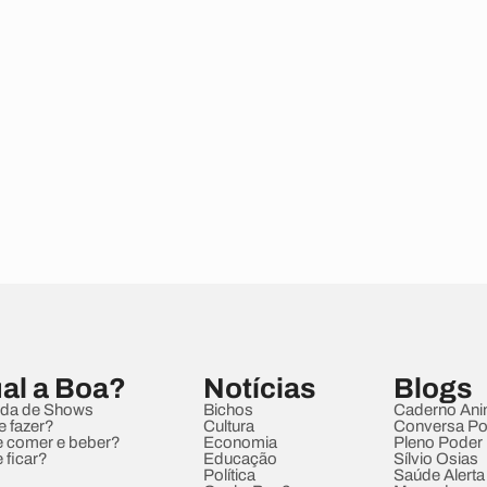
al a Boa?
Notícias
Blogs
da de Shows
Bichos
Caderno Ani
e fazer?
Cultura
Conversa Pol
 comer e beber?
Economia
Pleno Poder
 ficar?
Educação
Sílvio Osias
Política
Saúde Alerta