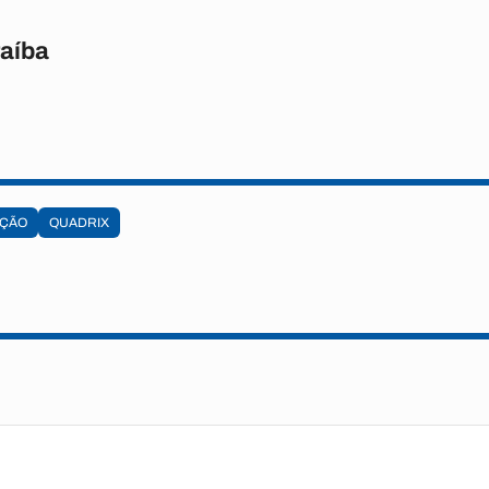
raíba
IÇÃO
QUADRIX