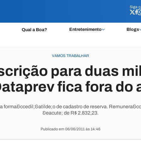
Siga 
Siga 
Entretenimento
Blogs
Qual a Boa?
VAMOS TRABALHAR
nscrição para duas mi
ataprev fica fora do 
a forma&ccedil;&atilde;o de cadastro de reserva. Remunera&c
&eacute; de R$ 2.832,23.
Publicado em 06/06/2011 às 14:46