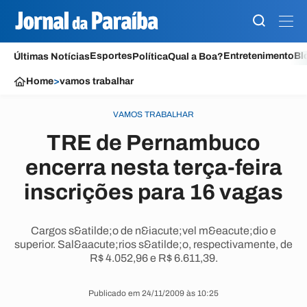
Esportes
Entretenimento
Bl
Últimas Notícias
Política
Qual a Boa?
Home
>
vamos trabalhar
VAMOS TRABALHAR
TRE de Pernambuco
encerra nesta terça-feira
inscrições para 16 vagas
Cargos s&atilde;o de n&iacute;vel m&eacute;dio e
superior. Sal&aacute;rios s&atilde;o, respectivamente, de
R$ 4.052,96 e R$ 6.611,39.
Publicado em 24/11/2009 às 10:25