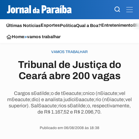
Esportes
Entretenimento
Bl
Últimas Notícias
Política
Qual a Boa?
Home
>
vamos trabalhar
VAMOS TRABALHAR
Tribunal de Justiça do
Ceará abre 200 vagas
Cargos s&atilde;o de t&eacute;cnico (n&iacute;vel
m&eacute;dio) e analista judici&aacute;rio (n&iacute;vel
superior). Sal&aacute;rios s&atilde;o, respectivamente,
de R$ 1.167,52 e R$ 2.096,70.
Publicado em 06/08/2008 às 18:38