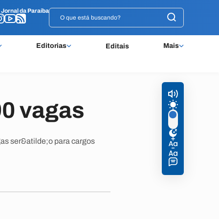
o
o
Jornal da Paraíba
Jornal da Paraíba
Editorias
Mais
Editais
0 vagas
gas ser&atilde;o para cargos