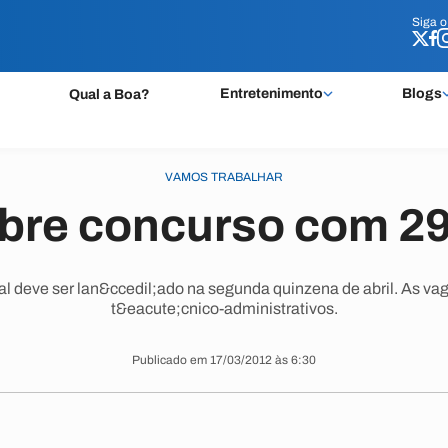
Siga 
Siga 
Entretenimento
Blogs
Qual a Boa?
VAMOS TRABALHAR
bre concurso com 29
tal deve ser lan&ccedil;ado na segunda quinzena de abril. As va
t&eacute;cnico-administrativos.
Publicado em 17/03/2012 às 6:30