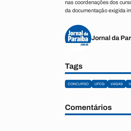
nas coordenações dos curso
da documentação exigida impl
Jornal da Pa
Tags
CONCURSO
UFCG
VAGAS
V
Comentários