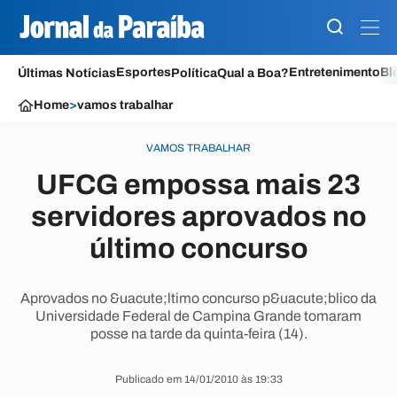
Esportes
Entretenimento
Bl
Últimas Notícias
Política
Qual a Boa?
Home
>
vamos trabalhar
VAMOS TRABALHAR
UFCG empossa mais 23
servidores aprovados no
último concurso
Aprovados no &uacute;ltimo concurso p&uacute;blico da
Universidade Federal de Campina Grande tomaram
posse na tarde da quinta-feira (14).
Publicado em 14/01/2010 às 19:33