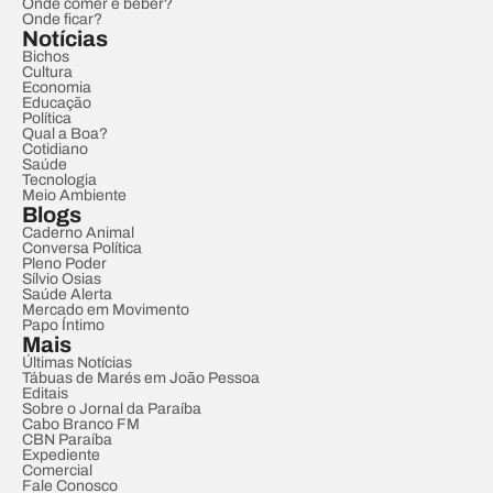
Onde comer e beber?
Onde ficar?
Notícias
Bichos
Cultura
Economia
Educação
Política
Qual a Boa?
Cotidiano
Saúde
Tecnologia
Meio Ambiente
Blogs
Caderno Animal
Conversa Política
Pleno Poder
Sílvio Osias
Saúde Alerta
Mercado em Movimento
Papo Íntimo
Mais
Últimas Notícias
Tábuas de Marés em João Pessoa
Editais
Sobre o Jornal da Paraíba
Cabo Branco FM
CBN Paraíba
Expediente
Comercial
Fale Conosco