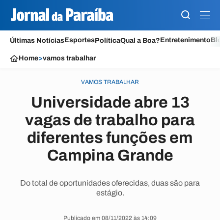
Esportes
Entretenimento
Bl
Últimas Notícias
Política
Qual a Boa?
Home
>
vamos trabalhar
VAMOS TRABALHAR
Universidade abre 13
vagas de trabalho para
diferentes funções em
Campina Grande
Do total de oportunidades oferecidas, duas são para
estágio.
Publicado em 08/11/2022 às 14:09