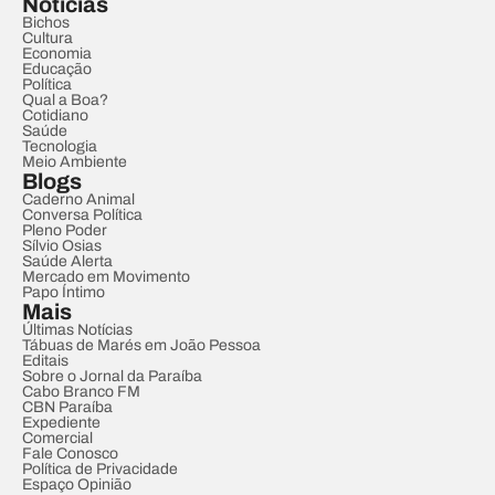
Notícias
Bichos
Cultura
Economia
Educação
Política
Qual a Boa?
Cotidiano
Saúde
Tecnologia
Meio Ambiente
Blogs
Caderno Animal
Conversa Política
Pleno Poder
Sílvio Osias
Saúde Alerta
Mercado em Movimento
Papo Íntimo
Mais
Últimas Notícias
Tábuas de Marés em João Pessoa
Editais
Sobre o Jornal da Paraíba
Cabo Branco FM
CBN Paraíba
Expediente
Comercial
Fale Conosco
Política de Privacidade
Espaço Opinião