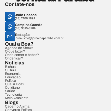
Contate-nos
João Pessoa
(83) 2106.1892
Campina Grande
(83) 3315-3204
Redação
jornalismo@jornaldaparaiba.com.br
Qual a Boa?
Agenda de Shows
O que fazer?
Onde comer e beber?
Onde ficar?
Notícias
Bichos
Cultura
Economia
Educação
Política
Qual a Boa?
Cotidiano
Saúde
Tecnologia
Meio Ambiente
Blogs
Caderno Animal
Conversa Política