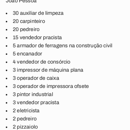
João Pessoa
30 auxiliar de limpeza
20 carpinteiro
20 pedreiro
15 vendedor pracista
5 armador de ferragens na construção civil
5 encanador
4 vendedor de consórcio
3 impressor de máquina plana
3 operador de caixa
3 operador de impressora ofsete
3 pintor industrial
3 vendedor pracista
2 eletricista
2 pedreiro
2 pizzaiolo