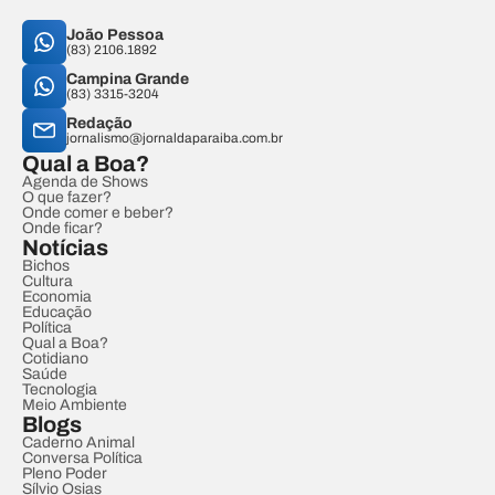
João Pessoa
(83) 2106.1892
Campina Grande
(83) 3315-3204
Redação
jornalismo@jornaldaparaiba.com.br
Qual a Boa?
Agenda de Shows
O que fazer?
Onde comer e beber?
Onde ficar?
Notícias
Bichos
Cultura
Economia
Educação
Política
Qual a Boa?
Cotidiano
Saúde
Tecnologia
Meio Ambiente
Blogs
Caderno Animal
Conversa Política
Pleno Poder
Sílvio Osias