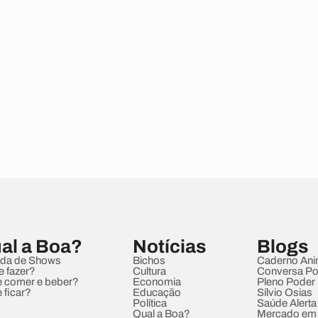
al a Boa?
Notícias
Blogs
da de Shows
Bichos
Caderno Ani
e fazer?
Cultura
Conversa Pol
 comer e beber?
Economia
Pleno Poder
 ficar?
Educação
Sílvio Osias
Política
Saúde Alerta
Qual a Boa?
Mercado em