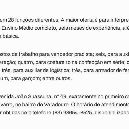
m 28 funções diferentes. A maior oferta é para intérpre
r Ensino Médio completo, seis meses de experiência, alé
a básica.
stos de trabalho para vendedor pracista; seis, para auxi
geração; quatro, para costureiro na confecção em série; q
; três, para auxiliar de logística; três, para armador de f
; um, para garçom; entre outros.
Avenida João Suassuna, n° 49, exatamente no primeiro c
arro, no bairro do Varadouro. O horário de atendimento
obtidas pelo telefone (83) 98654-8525, disponibilizado