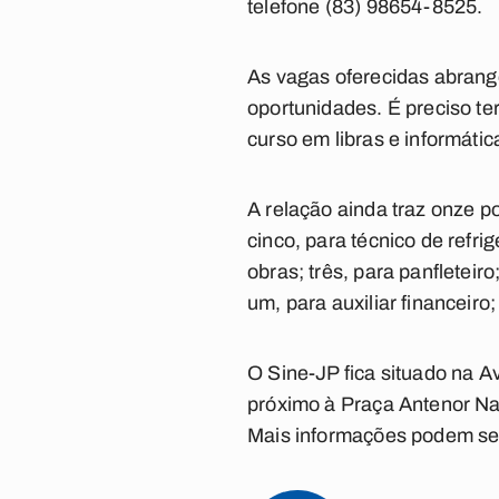
telefone (83) 98654-8525.
As vagas oferecidas abrange
oportunidades. É preciso te
curso em libras e informátic
A relação ainda traz onze po
cinco, para técnico de refri
obras; três, para panfleteiro
um, para auxiliar financeiro
O Sine-JP fica situado na 
próximo à Praça Antenor Nav
Mais informações podem ser 