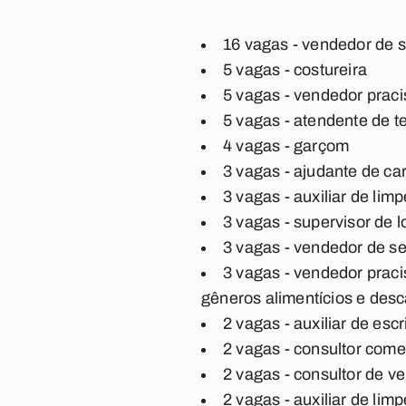
16 vagas - vendedor de s
5 vagas - costureira
5 vagas - vendedor praci
5 vagas - atendente de t
4 vagas - garçom
3 vagas - ajudante de ca
3 vagas - auxiliar de lim
3 vagas - supervisor de l
3 vagas - vendedor de se
3 vagas - vendedor prac
gêneros alimentícios e desc
2 vagas - auxiliar de escr
2 vagas - consultor come
2 vagas - consultor de v
2 vagas - auxiliar de li