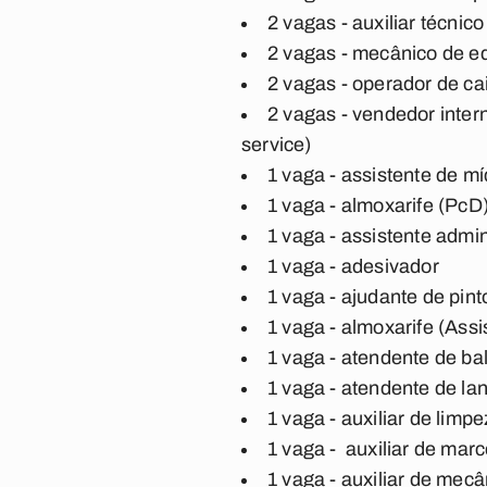
2 vagas - auxiliar técnic
2 vagas - mecânico de e
2 vagas - operador de ca
2 vagas - vendedor inter
service)
1 vaga - assistente de mí
1 vaga - almoxarife (PcD
1 vaga - assistente admin
1 vaga - adesivador
1 vaga - ajudante de pint
1 vaga - almoxarife (Ass
1 vaga - atendente de ba
1 vaga - atendente de l
1 vaga - auxiliar de lim
1 vaga - auxiliar de mar
1 vaga - auxiliar de mec