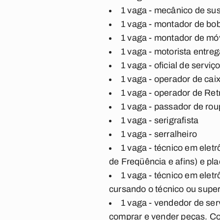
1 vaga - mecânico de s
1 vaga - montador de bo
1 vaga - montador de mó
1 vaga - motorista entre
1 vaga - oficial de servi
1 vaga - operador de caix
1 vaga - operador de Ret
1 vaga - passador de ro
1 vaga - serigrafista
1 vaga - serralheiro
1 vaga - técnico em elet
de Freqüência e afins) e pla
1 vaga - técnico em elet
cursando o técnico ou super
1 vaga - vendedor de ser
comprar e vender peças. C