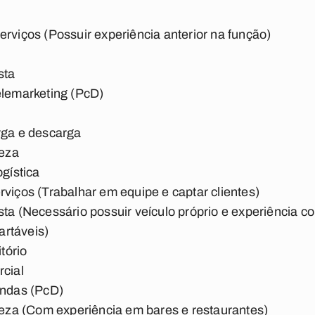
erviços (Possuir experiência anterior na função)
sta
elemarketing (PcD)
rga e descarga
peza
ogística
rviços (Trabalhar em equipe e captar clientes)
ista (Necessário possuir veículo próprio e experiênci
artáveis)
itório
rcial
endas (PcD)
mpeza (Com experiência em bares e restaurantes)