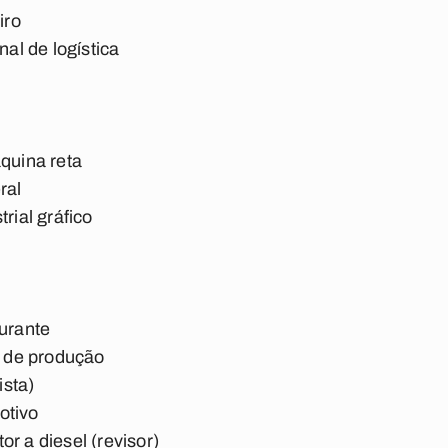
iro
nal de logística
áquina reta
ral
rial gráfico
aurante
ha de produção
ista)
otivo
r a diesel (revisor)