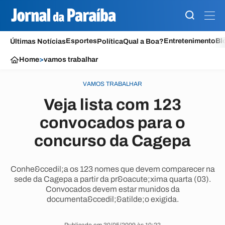
Esportes
Entretenimento
Bl
Últimas Notícias
Política
Qual a Boa?
Home
>
vamos trabalhar
VAMOS TRABALHAR
Veja lista com 123
convocados para o
concurso da Cagepa
Conhe&ccedil;a os 123 nomes que devem comparecer na
sede da Cagepa a partir da pr&oacute;xima quarta (03).
Convocados devem estar munidos da
documenta&ccedil;&atilde;o exigida.