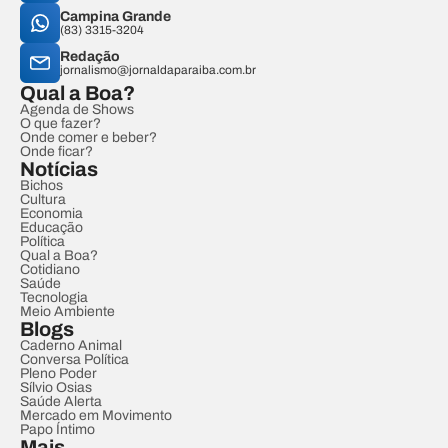
Campina Grande
(83) 3315-3204
Redação
jornalismo@jornaldaparaiba.com.br
Qual a Boa?
Agenda de Shows
O que fazer?
Onde comer e beber?
Onde ficar?
Notícias
Bichos
Cultura
Economia
Educação
Política
Qual a Boa?
Cotidiano
Saúde
Tecnologia
Meio Ambiente
Blogs
Caderno Animal
Conversa Política
Pleno Poder
Sílvio Osias
Saúde Alerta
Mercado em Movimento
Papo Íntimo
Mais