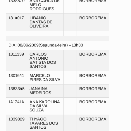
1338870
ANA CARLA DE
BORBOREMA
MELO
RODRIGUES
1314017
LIBANIO
BORBOREMA
DANTAS DE
OLIVEIRA
DIA: 08/06/2009(Segunda-feira) – 13h30
1311339
CARLOS
BORBOREMA
ANTONIO
BATISTA DOS
SANTOS
1301641
MARCELO
BORBOREMA
PIRES DA SILVA
1383345
JANAINA
BORBOREMA
MEDEIROS
1417414
ANA KAROLINA
BORBOREMA
DA SILVA
SOUZA
1339829
THYAGO
BORBOREMA
TAVARES DOS
SANTOS