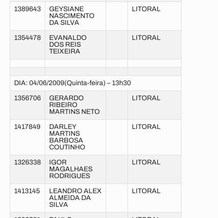
1389643
GEYSIANE
LITORAL
NASCIMENTO
DA SILVA
1354478
EVANALDO
LITORAL
DOS REIS
TEIXEIRA
DIA: 04/06/2009(Quinta-feira) – 13h30
1356706
GERARDO
LITORAL
RIBEIRO
MARTINS NETO
1417849
DARLEY
LITORAL
MARTINS
BARBOSA
COUTINHO
1326338
IGOR
LITORAL
MAGALHAES
RODRIGUES
1413145
LEANDRO ALEX
LITORAL
ALMEIDA DA
SILVA