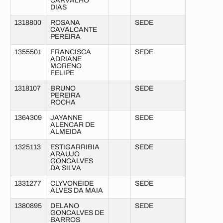
CARVALHO
DIAS
1318800
ROSANA
SEDE
CAVALCANTE
PEREIRA
1355501
FRANCISCA
SEDE
ADRIANE
MORENO
FELIPE
1318107
BRUNO
SEDE
PEREIRA
ROCHA
1364309
JAYANNE
SEDE
ALENCAR DE
ALMEIDA
1325113
ESTIGARRIBIA
SEDE
ARAUJO
GONCALVES
DA SILVA
1331277
CLYVONEIDE
SEDE
ALVES DA MAIA
1380895
DELANO
SEDE
GONCALVES DE
BARROS