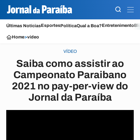
Esportes
Entretenimento
Bl
Últimas Notícias
Política
Qual a Boa?
Home
>
vídeo
VÍDEO
Saiba como assistir ao
Campeonato Paraibano
2021 no pay-per-view do
Jornal da Paraíba
Qualitare • 26/08/2021 às 19:05 • Atualizada em 27/08/2021 às 16:26
- há
XX semanas