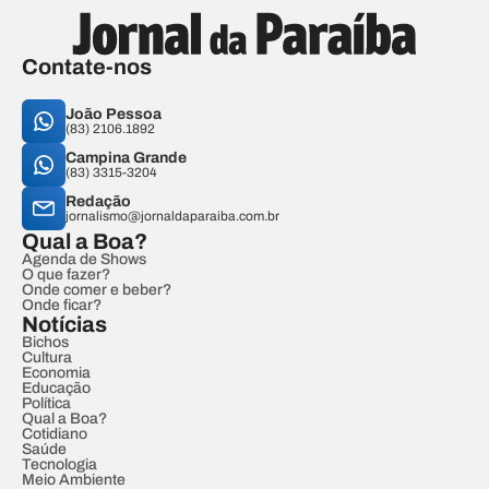
Contate-nos
João Pessoa
(83) 2106.1892
Campina Grande
(83) 3315-3204
Redação
jornalismo@jornaldaparaiba.com.br
Qual a Boa?
Agenda de Shows
O que fazer?
Onde comer e beber?
Onde ficar?
Notícias
Bichos
Cultura
Economia
Educação
Política
Qual a Boa?
Cotidiano
Saúde
Tecnologia
Meio Ambiente