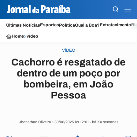
Esportes
Entretenimento
Bl
Últimas Notícias
Política
Qual a Boa?
Home
>
vídeo
VÍDEO
Cachorro é resgatado de
dentro de um poço por
bombeira, em João
Pessoa
Jhonathan Oliveira • 30/06/2025 às 12:01
- há XX semanas