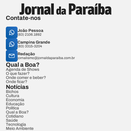
Contate-nos
João Pessoa
(83) 2106.1892
Campina Grande
(83) 3315-3204
Redação
jornalismo@jornaldaparaiba.com.br
Qual a Boa?
Agenda de Shows
O que fazer?
Onde comer e beber?
Onde ficar?
Notícias
Bichos
Cultura
Economia
Educação
Política
Qual a Boa?
Cotidiano
Saúde
Tecnologia
Meio Ambiente