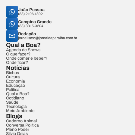
João Pessoa
(83) 2106.1892
Campina Grande
(83) 3315-3204
Redação
jornalismo@jornaldaparaiba.com.br
Qual a Boa?
Agenda de Shows
O que fazer?
Onde comer e beber?
Onde ficar?
Notícias
Bichos
Cultura
Economia
Educação
Política
Qual a Boa?
Cotidiano
Saúde
Tecnologia
Meio Ambiente
Blogs
Caderno Animal
Conversa Política
Pleno Poder
Sílvio Osias