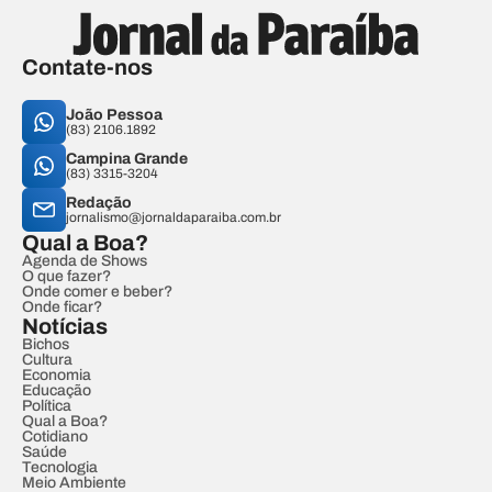
Contate-nos
João Pessoa
(83) 2106.1892
Campina Grande
(83) 3315-3204
Redação
jornalismo@jornaldaparaiba.com.br
Qual a Boa?
Agenda de Shows
O que fazer?
Onde comer e beber?
Onde ficar?
Notícias
Bichos
Cultura
Economia
Educação
Política
Qual a Boa?
Cotidiano
Saúde
Tecnologia
Meio Ambiente