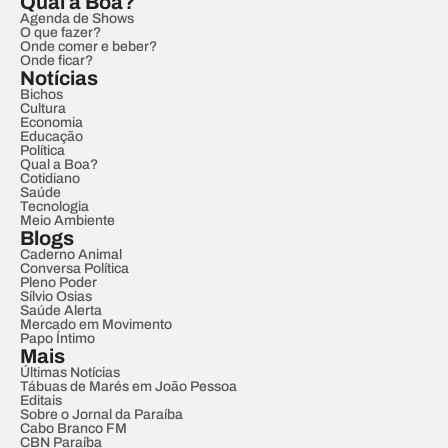
Qual a Boa?
Agenda de Shows
O que fazer?
Onde comer e beber?
Onde ficar?
Notícias
Bichos
Cultura
Economia
Educação
Política
Qual a Boa?
Cotidiano
Saúde
Tecnologia
Meio Ambiente
Blogs
Caderno Animal
Conversa Política
Pleno Poder
Sílvio Osias
Saúde Alerta
Mercado em Movimento
Papo Íntimo
Mais
Últimas Notícias
Tábuas de Marés em João Pessoa
Editais
Sobre o Jornal da Paraíba
Cabo Branco FM
CBN Paraíba