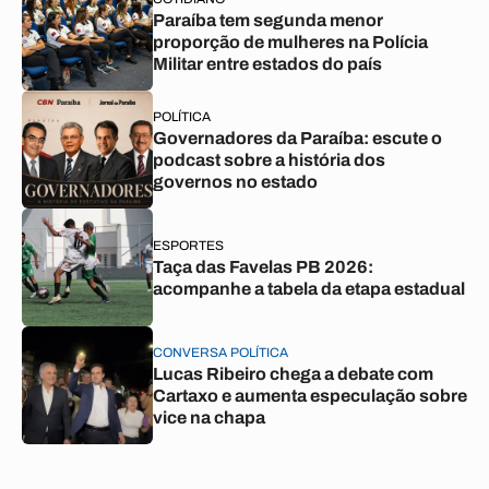
Paraíba tem segunda menor
proporção de mulheres na Polícia
Militar entre estados do país
POLÍTICA
Governadores da Paraíba: escute o
podcast sobre a história dos
governos no estado
ESPORTES
Taça das Favelas PB 2026:
acompanhe a tabela da etapa estadual
CONVERSA POLÍTICA
Lucas Ribeiro chega a debate com
Cartaxo e aumenta especulação sobre
vice na chapa