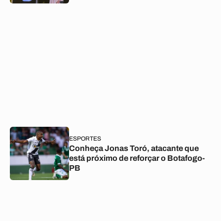
ESPORTES
Conheça Jonas Toró, atacante que
está próximo de reforçar o Botafogo-
PB