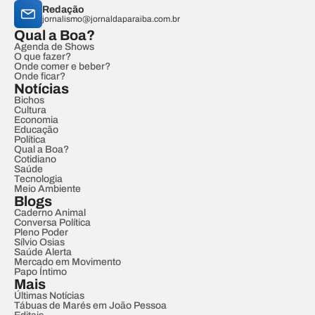
Redação
jornalismo@jornaldaparaiba.com.br
Qual a Boa?
Agenda de Shows
O que fazer?
Onde comer e beber?
Onde ficar?
Notícias
Bichos
Cultura
Economia
Educação
Política
Qual a Boa?
Cotidiano
Saúde
Tecnologia
Meio Ambiente
Blogs
Caderno Animal
Conversa Política
Pleno Poder
Sílvio Osias
Saúde Alerta
Mercado em Movimento
Papo Íntimo
Mais
Últimas Notícias
Tábuas de Marés em João Pessoa