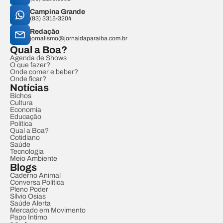
Campina Grande
(83) 3315-3204
Redação
jornalismo@jornaldaparaiba.com.br
Qual a Boa?
Agenda de Shows
O que fazer?
Onde comer e beber?
Onde ficar?
Notícias
Bichos
Cultura
Economia
Educação
Política
Qual a Boa?
Cotidiano
Saúde
Tecnologia
Meio Ambiente
Blogs
Caderno Animal
Conversa Política
Pleno Poder
Sílvio Osias
Saúde Alerta
Mercado em Movimento
Papo Íntimo