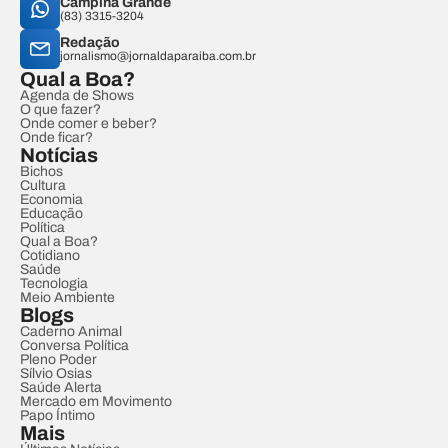
Campina Grande
(83) 3315-3204
Redação
jornalismo@jornaldaparaiba.com.br
Qual a Boa?
Agenda de Shows
O que fazer?
Onde comer e beber?
Onde ficar?
Notícias
Bichos
Cultura
Economia
Educação
Política
Qual a Boa?
Cotidiano
Saúde
Tecnologia
Meio Ambiente
Blogs
Caderno Animal
Conversa Política
Pleno Poder
Sílvio Osias
Saúde Alerta
Mercado em Movimento
Papo Íntimo
Mais