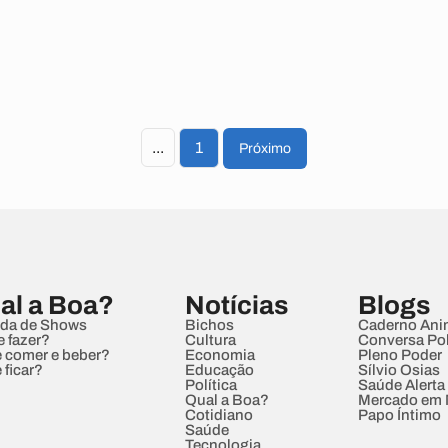
...
1
Próximo
al a Boa?
Notícias
Blogs
da de Shows
Bichos
Caderno Ani
e fazer?
Cultura
Conversa Pol
 comer e beber?
Economia
Pleno Poder
 ficar?
Educação
Sílvio Osias
Política
Saúde Alerta
Qual a Boa?
Mercado em
Cotidiano
Papo Íntimo
Saúde
Tecnologia