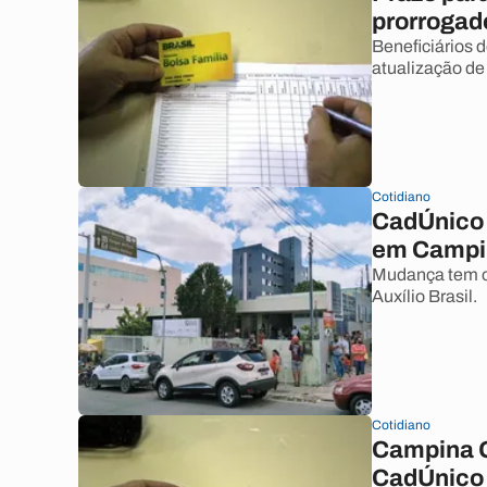
prorrogad
Beneficiários 
atualização de 
Cotidiano
CadÚnico 
em Campi
Mudança tem o 
Auxílio Brasil.
Cotidiano
Campina G
CadÚnico 