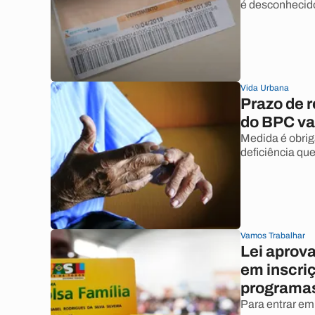
é desconhecid
Vida Urbana
Prazo de r
do BPC va
Medida é obrig
deficiência qu
Vamos Trabalhar
Lei aprov
em inscri
programas
Para entrar em 