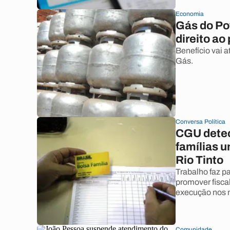
Economia
Gás do Po
direito ao
Benefício vai a
Gás.
Conversa Política
CGU detec
famílias 
Rio Tinto
Trabalho faz p
promover fisca
execução nos m
Comunidade