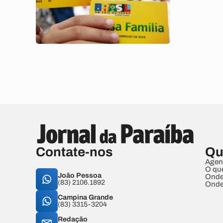
Contate-nos
Qu
Agen
O qu
João Pessoa
Onde
(83) 2106.1892
Onde
Campina Grande
(83) 3315-3204
Redação