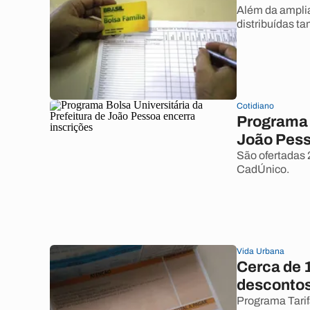
Além da amplia
distribuídas t
Cotidiano
Programa B
João Pess
São ofertadas 
CadÚnico.
Vida Urbana
Cerca de 
descontos 
Programa Tarif