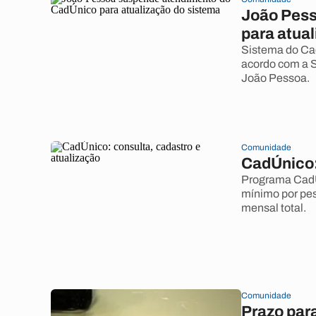
João Pess
para atua
Sistema do Cad
acordo com a S
João Pessoa.
Comunidade
CadÚnico:
Programa CadÚn
mínimo por pes
mensal total.
Comunidade
Prazo par