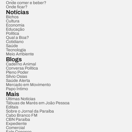
Onde comer e beber?
Onde ficar?
Notícias
Bichos
Cultura
Economia
Educação
Política
Qual a Boa?
Cotidiano
Saúde
Tecnologia
Meio Ambiente
Blogs
Caderno Animal
Conversa Política
Pleno Poder
Sílvio Osias
Saúde Alerta
Mercado em Movimento
Papo Íntimo
Mais
Últimas Notícias
Tábuas de Marés em João Pessoa
Editais
Sobre o Jornal da Paraíba
Cabo Branco FM
CBN Paraíba
Expediente
Comercial
Fale Conosco