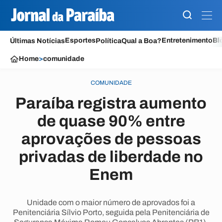
Esportes
Entretenimento
Bl
Últimas Notícias
Política
Qual a Boa?
Home
>
comunidade
COMUNIDADE
Paraíba registra aumento
de quase 90% entre
aprovações de pessoas
privadas de liberdade no
Enem
Unidade com o maior número de aprovados foi a
Penitenciária Sílvio Porto, seguida pela Penitenciária de