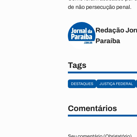
de não persecução penal.
Redação Jor
Paraíba
Tags
DESTAQUES
JUSTIÇA FEDERAL
Comentários
Seu comentário (Obrigatório)