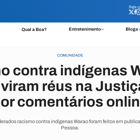
Siga 
Siga 
Entretenimento
Blogs
Qual a Boa?
COMUNIDADE
o contra indígenas W
viram réus na Justiç
or comentários onli
erados racismo contra indígenas Warao foram feitos em publica
Pessoa.