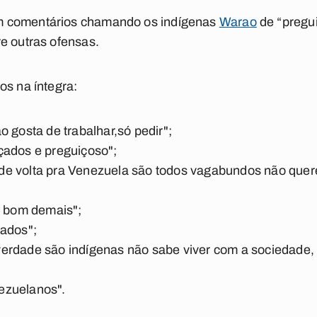
m comentários chamando os indígenas
Warao
de “pregu
e outras ofensas.
os na íntegra:
o gosta de trabalhar,só pedir";
çados e preguiçoso";
e volta pra Venezuela são todos vagabundos não quere
é bom demais";
fados";
erdade são indígenas não sabe viver com a sociedade,
ezuelanos".