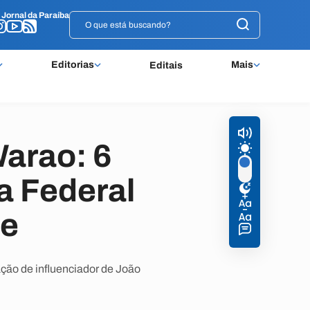
o
o
Jornal da Paraíba
Jornal da Paraíba
Editorias
Mais
Editais
arao: 6
a Federal
ne
ção de influenciador de João