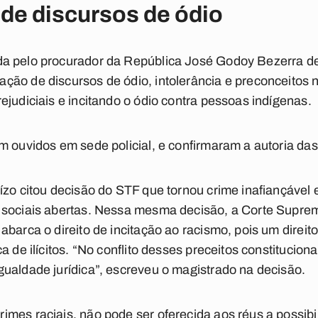
de discursos de ódio
da pelo procurador da República José Godoy Bezerra de
ão de discursos de ódio, intolerância e preconceitos n
ejudiciais e incitando o ódio contra pessoas indígenas.
m ouvidos em sede policial, e confirmaram a autoria das
zo citou decisão do STF que tornou crime inafiançável e 
sociais abertas. Nessa mesma decisão, a Corte Suprema
barca o direito de incitação ao racismo, pois um direito
a de ilícitos. “No conflito desses preceitos constitucion
ualdade jurídica”, escreveu o magistrado na decisão.
mes raciais, não pode ser oferecida aos réus a possib