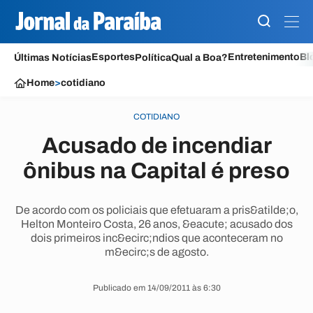
Esportes
Entretenimento
Bl
Últimas Notícias
Política
Qual a Boa?
Home
>
cotidiano
COTIDIANO
Acusado de incendiar
ônibus na Capital é preso
De acordo com os policiais que efetuaram a pris&atilde;o,
Helton Monteiro Costa, 26 anos, &eacute; acusado dos
dois primeiros inc&ecirc;ndios que aconteceram no
m&ecirc;s de agosto.
Publicado em 14/09/2011 às 6:30