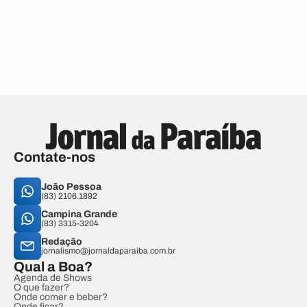
Contate-nos
João Pessoa
(83) 2106.1892
Campina Grande
(83) 3315-3204
Redação
jornalismo@jornaldaparaiba.com.br
Qual a Boa?
Agenda de Shows
O que fazer?
Onde comer e beber?
Onde ficar?