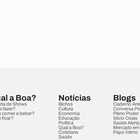
al a Boa?
Notícias
Blogs
da de Shows
Bichos
Caderno Ani
e fazer?
Cultura
Conversa Pol
 comer e beber?
Economia
Pleno Poder
 ficar?
Educação
Sílvio Osias
Política
Saúde Alerta
Qual a Boa?
Mercado em
Cotidiano
Papo Íntimo
Saúde