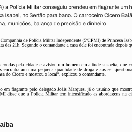
(14) a Polícia Militar conseguiu prendeu em flagrante um
a Isabel, no Sertão paraibano. O carroceiro Cicero Baiã
a, munições, balança de precisão e dinheiro.
ompanhia de Polícia Militar Independente (5ªCPMI) de Princesa Isabel
olta das 21h. Segundo o comandante a casa dele foi encontrada depois 
 rondas pela cidade e avistou um homem em atitude suspeita, que cor
is encontraram uma pequena quantidade de droga e aos ser questiona
sa do Cicero e mostrou o local”, explicou o comandante.
 em flagrante pelo delegado Joáis Marques, já o usuário que mostrou
 disse que a Polícia Militar tem intensificado as abordagens na c
raíba