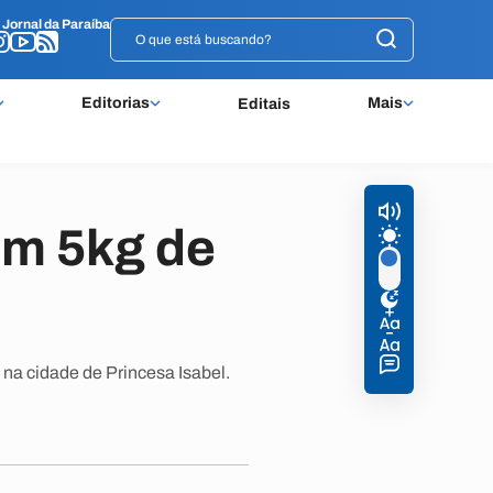
o
o
Jornal da Paraíba
Jornal da Paraíba
Editorias
Mais
Editais
om 5kg de
na cidade de Princesa Isabel.