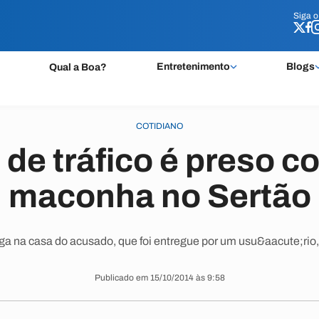
Siga 
Siga 
Entretenimento
Blogs
Qual a Boa?
COTIDIANO
de tráfico é preso c
maconha no Sertão
ga na casa do acusado, que foi entregue por um usu&aacute;rio, 
Publicado em 15/10/2014 às 9:58