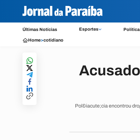
Esportes
Últimas Notícias
Política
Home
>
cotidiano
Acusado 
Pol&iacute;cia encontrou dro