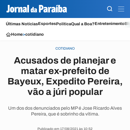
Esportes
Entretenimento
Bl
Últimas Notícias
Política
Qual a Boa?
Home
>
cotidiano
COTIDIANO
Acusados de planejar e
matar ex-prefeito de
Bayeux, Expedito Pereira,
vão a júri popular
Um dos dos denunciados pelo MP é Jose Ricardo Alves
Pereira, que é sobrinho da vítima.
Publicado em 17/08/2021 às 10:52