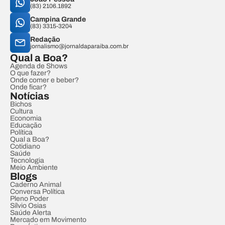
(83) 2106.1892
Campina Grande
(83) 3315-3204
Redação
jornalismo@jornaldaparaiba.com.br
Qual a Boa?
Agenda de Shows
O que fazer?
Onde comer e beber?
Onde ficar?
Notícias
Bichos
Cultura
Economia
Educação
Política
Qual a Boa?
Cotidiano
Saúde
Tecnologia
Meio Ambiente
Blogs
Caderno Animal
Conversa Política
Pleno Poder
Sílvio Osias
Saúde Alerta
Mercado em Movimento