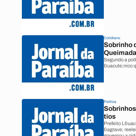
Cotidiano
Sobrinho d
Queimad
Segundo a pol&
&uacute;nico q
Política
Sobrinhos
tios
Prefeito L&uac
&agrave; reelei
governou a cid