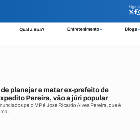
Siga 
Siga 
Entretenimento
Blogs
Qual a Boa?
e planejar e matar ex-prefeito de
pedito Pereira, vão a júri popular
unciados pelo MP é Jose Ricardo Alves Pereira, que é
ima.