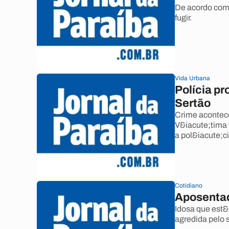
De acordo com 
fugir.
Vida Urbana
Polícia pr
Sertão
Crime acontece
V&iacute;tima f
a pol&iacute;c
Cotidiano
Aposentad
Idosa que est&
agredida pelo 