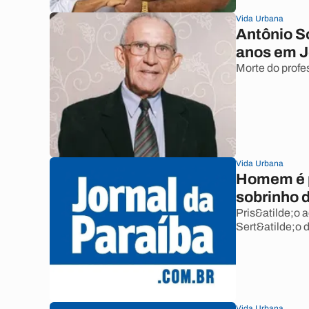
Vida Urbana
Antônio So
anos em 
Morte do profe
Vida Urbana
Homem é p
sobrinho 
Pris&atilde;o a
Sert&atilde;o 
Vida Urbana