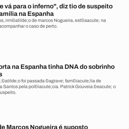
e vá para o inferno", diz tio de suspeito
família na Espanha
, irm&atilde;o de marcos Nogueira, est&aacute; na
acompanhar o caso de perto.
orta na Espanha tinha DNA do sobrinho
s
;&atilde;o foi passada &agrave; fam&iacute;lia de
 Santos pela pol&iacute;cia. Patrick Gouveia &eacute; o
uspeito.
de Marcos Nogueira é suposto