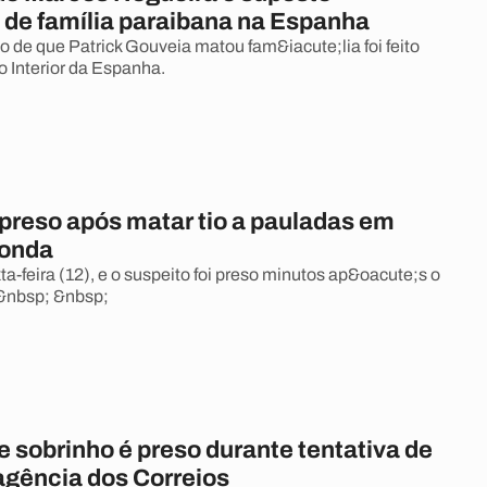
 de família paraibana na Espanha
 de que Patrick Gouveia matou fam&iacute;lia foi feito
o Interior da Espanha.
reso após matar tio a pauladas em
donda
ta-feira (12), e o suspeito foi preso minutos ap&oacute;s o
 &nbsp; &nbsp;
e sobrinho é preso durante tentativa de
agência dos Correios