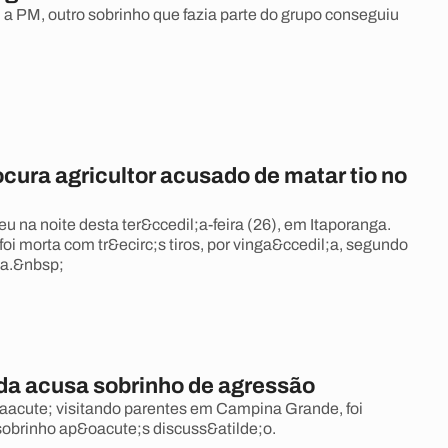
a PM, outro sobrinho que fazia parte do grupo conseguiu
ocura agricultor acusado de matar tio no
u na noite desta ter&ccedil;a-feira (26), em Itaporanga.
oi morta com tr&ecirc;s tiros, por vinga&ccedil;a, segundo
ia.&nbsp;
a acusa sobrinho de agressão
aacute; visitando parentes em Campina Grande, foi
sobrinho ap&oacute;s discuss&atilde;o.