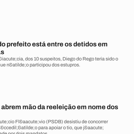
o prefeito está entre os detidos em
as
iacute;cia, dos 10 suspeitos, Diego do Rego teria sido o
ue n&atilde;o participou dos estupros.
 abrem mão da reeleição em nome dos
ute;cio Fl&aacute;vio (PSDB) desistiu de concorrer
&ccedil;&atilde;o para apoiar o tio, que j&aacute;
ade por dois mandatos.