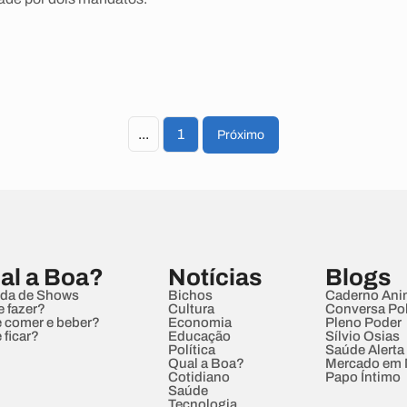
...
1
Próximo
al a Boa?
Notícias
Blogs
da de Shows
Bichos
Caderno Ani
e fazer?
Cultura
Conversa Pol
 comer e beber?
Economia
Pleno Poder
 ficar?
Educação
Sílvio Osias
Política
Saúde Alerta
Qual a Boa?
Mercado em
Cotidiano
Papo Íntimo
Saúde
Tecnologia