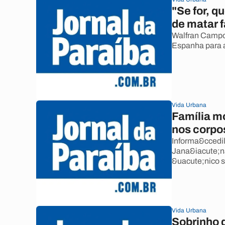
"Se for, qu
de matar 
Walfran Campos
Espanha para 
Vida Urbana
Família m
nos corpo
Informa&ccedil
Jana&iacute;na
&uacute;nico s
Vida Urbana
Sobrinho 