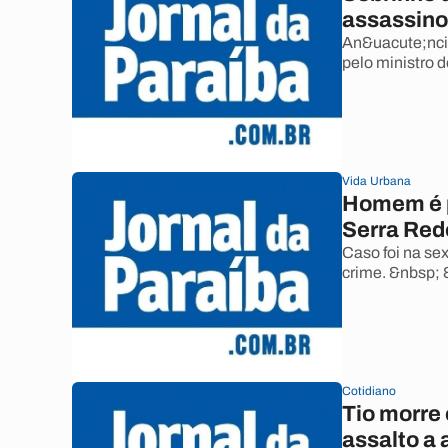
assassino
An&uacute;ncio
pelo ministro d
Vida Urbana
Homem é p
Serra Re
Caso foi na sex
crime. &nbsp;
Cotidiano
Tio morre 
assalto a 