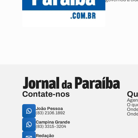
Contate-nos
Qu
Agen
O qu
João Pessoa
Onde
(83) 2106.1892
Onde
Campina Grande
(83) 3315-3204
Redação